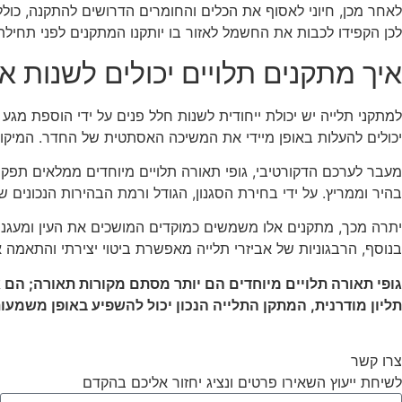
לאחר מכן, חיוני לאסוף את הכלים והחומרים הדרושים להתקנה, כולל
לכן הקפידו לכבות את החשמל לאזור בו יותקנו המתקנים לפני תחילת
איך מתקנים תלויים יכולים לשנות 
למתקני תלייה יש יכולת ייחודית לשנות חלל פנים על ידי הוספת מג
יכולים להעלות באופן מיידי את המשיכה האסתטית של החדר. המיקום האס
מעבר לערכם הדקורטיבי, גופי תאורה תלויים מיוחדים ממלאים תפקיד
בהיר וממריץ. על ידי בחירת הסגנון, הגודל ורמת הבהירות הנכונים
יתרה מכך, מתקנים אלו משמשים כמוקדים המושכים את העין ומעגני
בנוסף, הרבגוניות של אביזרי תלייה מאפשרת ביטוי יצירתי והתאמ
גופי תאורה תלויים מיוחדים הם יותר מסתם מקורות תאורה; הם 
תליון מודרנית, המתקן התלייה הנכון יכול להשפיע באופן משמע
צרו קשר
לשיחת ייעוץ השאירו פרטים ונציג יחזור אליכם בהקדם