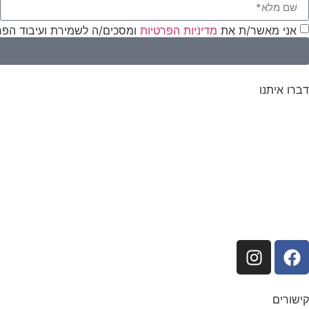
אני מאשר/ת את
מדיניות הפרטיות
ומסכים/ה לשמירת ועיבוד הפרטים לצורך יצירת
דברו איתנו
שופ לייט הרצליה
הס 29, הרצליה.
טלפון:
073-3330060
אימייל:
Shop@shoplight-herzliya.co.il
שעות פתיחה
ימים א, ג-ה: 7:00 – 18:00
יום ב: 16:00-7:00
ימי ו: 7:00 – 13:00
קישורים