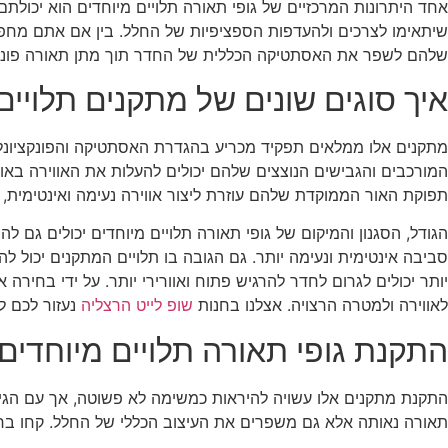
אחד היתרונות המרכזיים של גופי תאורה תלויים מיוחדים הוא יכולת
שיתאימו לצרכים ולהעדפות הספציפיות של החלל. בין אם אתם מחפשים
שלהם לשפר את האסתטיקה הכללית של החדר תוך מתן תאורה פונקצ
איך סוגים שונים של מתקנים תלויי
מתקנים אלו ממלאים תפקיד מכריע בהגדרת האסתטיקה והפונקציונליו
המורכבים והגבישים הנוצצים שלהם יכולים להעלות את האווירה באופן 
תפוקת האור הממוקדת שלהם עוזרת ליצור אווירה נעימה ואינטימית
הגודל, הסגנון והמיקום של גופי תאורה תלויים מיוחדים יכולים גם לה
סביבה אינטימית ונעימה יותר. גם הגובה בו תלויים המתקנים יכול לה
יותר יכולים לגרום לחדר להרגיש פתוח ואוורירי יותר. על ידי בחירה
לאווירה ולמטרה הרצויה. אצלנו בחנות
שופ לייט הרצליה
נעזור לכם ל
התקנת גופי תאורה תלויים מיוחדים
התקנת מתקנים אלו עשויה להיראות כמשימה לא פשוטה, אך עם הגישה
תאורה נאותה אלא גם משפרים את העיצוב הכללי של החלל. קחו בחש