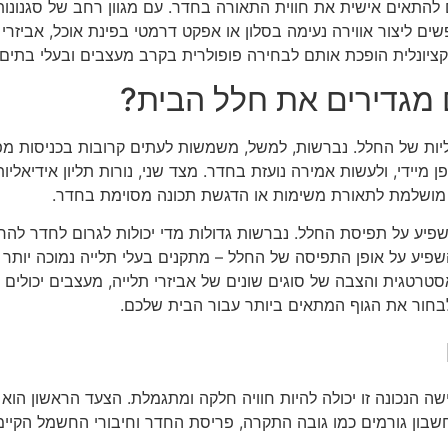
ם להתאים אישית את חווית התאורה בחדר. עם מגוון רחב של סגנונות
 ליצור אווירה נעימה בסלון או אפקט דרמטי בפינת אוכל, אביזרי 
יונלית הופכת אותם לבחירה פופולרית בקרב מעצבים ובעלי בתים
ם מגדירים את חלל הבית?
ת של החלל. נברשות, למשל, משמשות לעתים קרובות בכניסות מפואר
מיידי, ולעשות אמירה נועזת בחדר. מצד שני, נורות תליון אידיאליות
, מושלמת לתאורת משימות או הדגשת תכונה מסוימת בחדר.
שפיע על תפיסת החלל. נברשות גדולות מדי יכולות לגרום לחדר להרגיש
שפיע על אופן התפיסה של החלל – מתקנים בעלי תלייה נמוכה יותר יכו
 אסטרטגית והצבה של סוגים שונים של אביזרי תלייה, מעצבים יכולים
בחור את הגוף המתאים ביותר עבור הבית שלכם.
 הנכונה זו יכולה להיות חוויה חלקה ומתגמלת. הצעד הראשון הוא
בון גורמים כמו גובה התקרה, פריסת החדר וחיבורי החשמל הקיימ