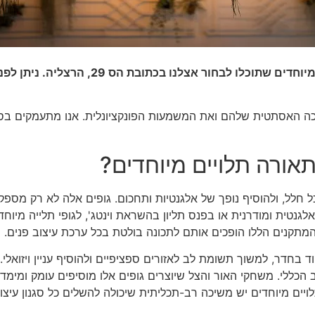
אצלנו בכתובת הס 29, הרצליה. ניתן לפנות אלינו בטלפון
ה האסתטית שלהם ואת המשמעות הפונקציונלית. אנו מתעמקים בסו
תאורה תלויים מיוחדים?
ל חלל, ולהוסיף נופך של אלגנטיות ותחכום. גופים אלה לא רק מספ
ת ומודרנית או בפנס תליון בהשראת וינטג', לגופי תלייה מיוחדים 
המתקנים הללו הופכים אותם לתכונה בולטת בכל ערכת עיצוב פנים.
קוד בחדר, למשוך תשומת לב לאזורים ספציפיים ולהוסיף עניין ויזוא
 הכללי. משחקי האור והצל שיוצרים גופים אלו מוסיפים עומק ומימד
לויים מיוחדים יש משיכה רב-תכליתית שיכולה להשלים כל סגנון עיצוב